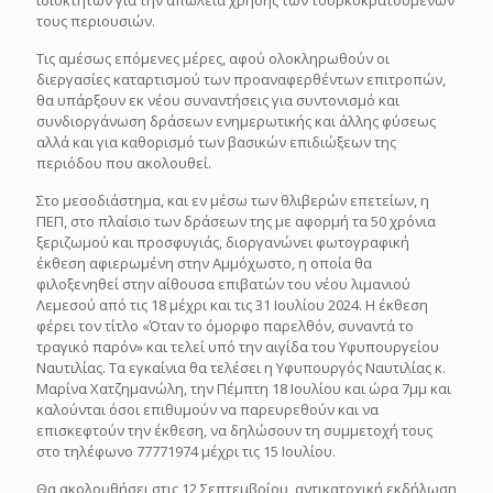
ιδιοκτητών για την απώλεια χρήσης των τουρκοκρατούμενων
τους περιουσιών.
Τις αμέσως επόμενες μέρες, αφού ολοκληρωθούν οι
διεργασίες καταρτισμού των προαναφερθέντων επιτροπών,
θα υπάρξουν εκ νέου συναντήσεις για συντονισμό και
συνδιοργάνωση δράσεων ενημερωτικής και άλλης φύσεως
αλλά και για καθορισμό των βασικών επιδιώξεων της
περιόδου που ακολουθεί.
Στο μεσοδιάστημα, και εν μέσω των θλιβερών επετείων, η
ΠΕΠ, στο πλαίσιο των δράσεων της με αφορμή τα 50 χρόνια
ξεριζωμού και προσφυγιάς, διοργανώνει φωτογραφική
έκθεση αφιερωμένη στην Αμμόχωστο, η οποία θα
φιλοξενηθεί στην αίθουσα επιβατών του νέου λιμανιού
Λεμεσού από τις 18 μέχρι και τις 31 Ιουλίου 2024. Η έκθεση
φέρει τον τίτλο «Όταν το όμορφο παρελθόν, συναντά το
τραγικό παρόν» και τελεί υπό την αιγίδα του Υφυπουργείου
Ναυτιλίας. Τα εγκαίνια θα τελέσει η Υφυπουργός Ναυτιλίας κ.
Μαρίνα Χατζημανώλη, την Πέμπτη 18 Ιουλίου και ώρα 7μμ και
καλούνται όσοι επιθυμούν να παρευρεθούν και να
επισκεφτούν την έκθεση, να δηλώσουν τη συμμετοχή τους
στο τηλέφωνο 77771974 μέχρι τις 15 Ιουλίου.
Θα ακολουθήσει στις 12 Σεπτεμβρίου, αντικατοχική εκδήλωση