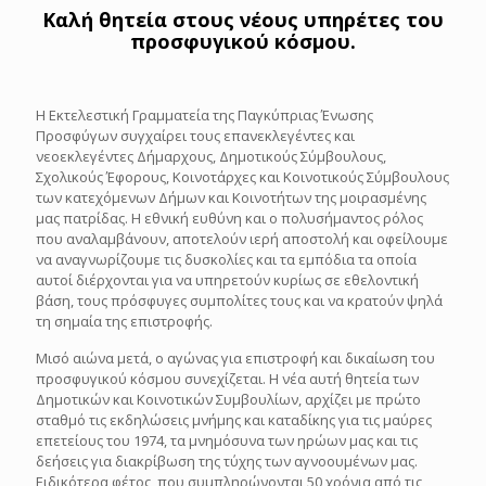
Καλή θητεία στους νέους υπηρέτες του
προσφυγικού κόσμου.
Η Εκτελεστική Γραμματεία της Παγκύπριας Ένωσης
Προσφύγων συγχαίρει τους επανεκλεγέντες και
νεοεκλεγέντες Δήμαρχους, Δημοτικούς Σύμβουλους,
Σχολικούς Έφορους, Κοινοτάρχες και Κοινοτικούς Σύμβουλους
των κατεχόμενων Δήμων και Κοινοτήτων της μοιρασμένης
μας πατρίδας. Η εθνική ευθύνη και ο πολυσήμαντος ρόλος
που αναλαμβάνουν, αποτελούν ιερή αποστολή και οφείλουμε
να αναγνωρίζουμε τις δυσκολίες και τα εμπόδια τα οποία
αυτοί διέρχονται για να υπηρετούν κυρίως σε εθελοντική
βάση, τους πρόσφυγες συμπολίτες τους και να κρατούν ψηλά
τη σημαία της επιστροφής.
Μισό αιώνα μετά, ο αγώνας για επιστροφή και δικαίωση του
προσφυγικού κόσμου συνεχίζεται. Η νέα αυτή θητεία των
Δημοτικών και Κοινοτικών Συμβουλίων, αρχίζει με πρώτο
σταθμό τις εκδηλώσεις μνήμης και καταδίκης για τις μαύρες
επετείους του 1974, τα μνημόσυνα των ηρώων μας και τις
δεήσεις για διακρίβωση της τύχης των αγνοουμένων μας.
Ειδικότερα φέτος, που συμπληρώνονται 50 χρόνια από τις