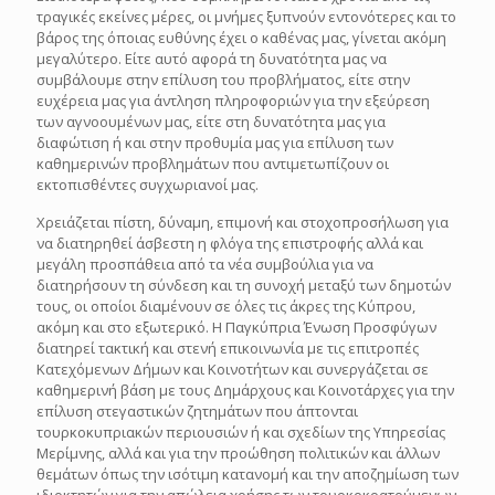
τραγικές εκείνες μέρες, οι μνήμες ξυπνούν εντονότερες και το
βάρος της όποιας ευθύνης έχει ο καθένας μας, γίνεται ακόμη
μεγαλύτερο. Είτε αυτό αφορά τη δυνατότητα μας να
συμβάλουμε στην επίλυση του προβλήματος, είτε στην
ευχέρεια μας για άντληση πληροφοριών για την εξεύρεση
των αγνοουμένων μας, είτε στη δυνατότητα μας για
διαφώτιση ή και στην προθυμία μας για επίλυση των
καθημερινών προβλημάτων που αντιμετωπίζουν οι
εκτοπισθέντες συγχωριανοί μας.
Χρειάζεται πίστη, δύναμη, επιμονή και στοχοπροσήλωση για
να διατηρηθεί άσβεστη η φλόγα της επιστροφής αλλά και
μεγάλη προσπάθεια από τα νέα συμβούλια για να
διατηρήσουν τη σύνδεση και τη συνοχή μεταξύ των δημοτών
τους, οι οποίοι διαμένουν σε όλες τις άκρες της Κύπρου,
ακόμη και στο εξωτερικό. Η Παγκύπρια Ένωση Προσφύγων
διατηρεί τακτική και στενή επικοινωνία με τις επιτροπές
Κατεχόμενων Δήμων και Κοινοτήτων και συνεργάζεται σε
καθημερινή βάση με τους Δημάρχους και Κοινοτάρχες για την
επίλυση στεγαστικών ζητημάτων που άπτονται
τουρκοκυπριακών περιουσιών ή και σχεδίων της Υπηρεσίας
Μερίμνης, αλλά και για την προώθηση πολιτικών και άλλων
θεμάτων όπως την ισότιμη κατανομή και την αποζημίωση των