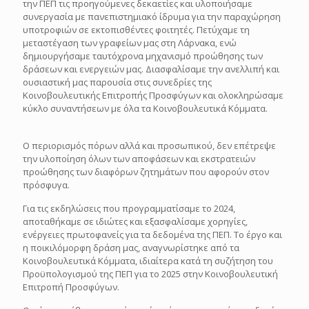
την ΠΕΠ τις προηγούμενες δεκαετίες και υλοποιήσαμε
συνεργασία με πανεπιστημιακό ίδρυμα για την παραχώρηση
υποτροφιών σε εκτοπισθέντες φοιτητές. Πετύχαμε τη
μεταστέγαση των γραφείων μας στη Λάρνακα, ενώ
δημιουργήσαμε ταυτόχρονα μηχανισμό προώθησης των
δράσεων και ενεργειών μας. Διασφαλίσαμε την ανελλιπή και
ουσιαστική μας παρουσία στις συνεδρίες της
Κοινοβουλευτικής Επιτροπής Προσφύγων και ολοκληρώσαμε
κύκλο συναντήσεων με όλα τα Κοινοβουλευτικά Κόμματα.
Ο περιορισμός πόρων αλλά και προσωπικού, δεν επέτρεψε
την υλοποίηση όλων των αποφάσεων και εκστρατειών
προώθησης των διαφόρων ζητημάτων που αφορούν στον
πρόσφυγα.
Για τις εκδηλώσεις που προγραμματίσαμε το 2024,
αποταθήκαμε σε ιδιώτες και εξασφαλίσαμε χορηγίες,
ενέργειες πρωτοφανείς για τα δεδομένα της ΠΕΠ. Το έργο και
η ποικιλόμορφη δράση μας, αναγνωρίστηκε από τα
Κοινοβουλευτικά Κόμματα, ιδιαίτερα κατά τη συζήτηση του
Προϋπολογισμού της ΠΕΠ για το 2025 στην Κοινοβουλευτική
Επιτροπή Προσφύγων.