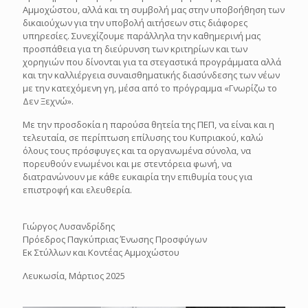
Αμμοχώστου, αλλά και τη συμβολή μας στην υποβοήθηση των
δικαιούχων για την υποβολή αιτήσεων στις διάφορες
υπηρεσίες. Συνεχίζουμε παράλληλα την καθημερινή μας
προσπάθεια για τη διεύρυνση των κριτηρίων και των
χορηγιών που δίνονται για τα στεγαστικά προγράμματα αλλά
και την καλλιέργεια συναισθηματικής διασύνδεσης των νέων
με την κατεχόμενη γη, μέσα από το πρόγραμμα «Γνωρίζω το
Δεν Ξεχνώ».
Με την προσδοκία η παρούσα θητεία της ΠΕΠ, να είναι και η
τελευταία, σε περίπτωση επίλυσης του Κυπριακού, καλώ
όλους τους πρόσφυγες και τα οργανωμένα σύνολα, να
πορευθούν ενωμένοι και με στεντόρεια φωνή, να
διατρανώνουν με κάθε ευκαιρία την επιθυμία τους για
επιστροφή και ελευθερία.
Γιώργος Λυσανδρίδης
Πρόεδρος Παγκύπριας Ένωσης Προσφύγων
Εκ Στύλλων και Κοντέας Αμμοχώστου
Λευκωσία, Μάρτιος 2025