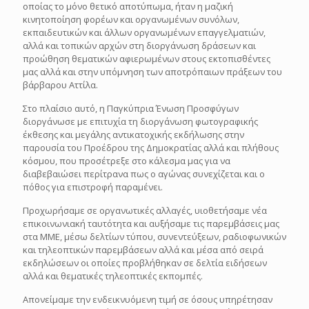
οποίας το μόνο θετικό αποτύπωμα, ήταν η μαζική
κινητοποίηση φορέων και οργανωμένων συνόλων,
εκπαιδευτικών και άλλων οργανωμένων επαγγελματιών,
αλλά και τοπικών αρχών στη διοργάνωση δράσεων και
προώθηση θεματικών αφιερωμένων στους εκτοπισθέντες
μας αλλά και στην υπόμνηση των αποτρόπαιων πράξεων του
βάρβαρου Αττίλα.
Στο πλαίσιο αυτό, η Παγκύπρια Ένωση Προσφύγων
διοργάνωσε με επιτυχία τη διοργάνωση φωτογραφικής
έκθεσης και μεγάλης αντικατοχικής εκδήλωσης στην
παρουσία του Προέδρου της Δημοκρατίας αλλά και πλήθους
κόσμου, που προσέτρεξε στο κάλεσμα μας για να
διαβεβαιώσει περίτρανα πως ο αγώνας συνεχίζεται και ο
πόθος για επιστροφή παραμένει.
Προχωρήσαμε σε οργανωτικές αλλαγές, υιοθετήσαμε νέα
επικοινωνιακή ταυτότητα και αυξήσαμε τις παρεμβάσεις μας
στα ΜΜΕ, μέσω δελτίων τύπου, συνεντεύξεων, ραδιοφωνικών
και τηλεοπτικών παρεμβάσεων αλλά και μέσα από σειρά
εκδηλώσεων οι οποίες προβλήθηκαν σε δελτία ειδήσεων
αλλά και θεματικές τηλεοπτικές εκπομπές.
Απονείμαμε την ενδεικνυόμενη τιμή σε όσους υπηρέτησαν