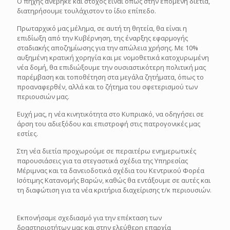
Ο πήχης ανέβηκε και στόχος είναι όπως στην επόμενη διετία,
διατηρήσουμε τουλάχιστον το ίδιο επίπεδο.
Πρωταρχικό μας μέλημα, σε αυτή τη θητεία, θα είναι η
επιδίωξη από την Κυβέρνηση, της έναρξης εφαρμογής
σταδιακής αποζημίωσης για την απώλεια χρήσης. Με 10%
αυξημένη κρατική χορηγία και με νομοθετικά κατοχυρωμένη
νέα δομή, θα επιδιώξουμε την ουσιαστικότερη πολιτική μας
παρέμβαση και τοποθέτηση στα μεγάλα ζητήματα, όπως το
προαναφερθέν, αλλά και το ζήτημα του σφετερισμού των
περιουσιών μας.
Ευχή μας, η νέα κινητικότητα στο Κυπριακό, να οδηγήσει σε
άρση του αδιεξόδου και επιστροφή στις πατρογονικές μας
εστίες.
Στη νέα διετία προχωρούμε σε περαιτέρω ενημερωτικές
παρουσιάσεις για τα στεγαστικά σχέδια της Υπηρεσίας
Μέριμνας και τα δανειοδοτικά σχέδια του Κεντρικού Φορέα
Ισότιμης Κατανομής Βαρών, καθώς θα εντάξουμε σε αυτές και
τη διαφώτιση για τα νέα κριτήρια διαχείρισης τ/κ περιουσιών.
Εκπονήσαμε σχεδιασμό για την επέκταση των
δραστηριοτήτων μας και στην ελεύθερη επαρχία